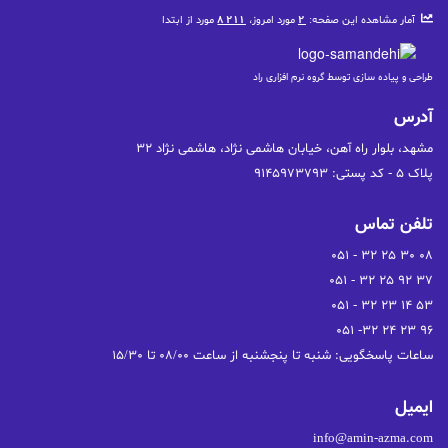
آمار مشاهده این صفحه:
2
مورد امروز،
8211
مورد از ابتدا
طراحی و پیاده سازی توسط گروه نرم افزاری راد
آدرس
پلاک 5 - کد پستی: 9145973793
تلفن تماس
ساعات پاسخگویی: شنبه تا پنجشنبه از ساعت 08/00 تا 15/30
ایمیل
info@amin-azma.com