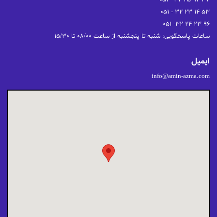
ساعات پاسخگویی: شنبه تا پنجشنبه از ساعت 08/00 تا 15/30
ایمیل
info@amin-azma.com